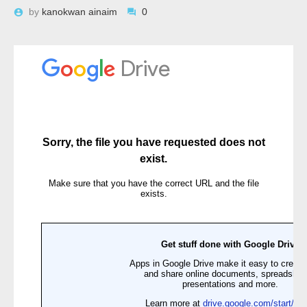
by
kanokwan ainaim
0