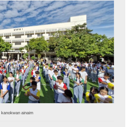
y
kanokwan ainaim