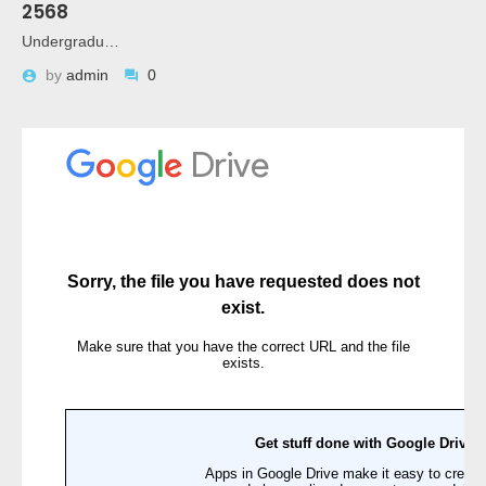
2568
Undergradu…
by
admin
0